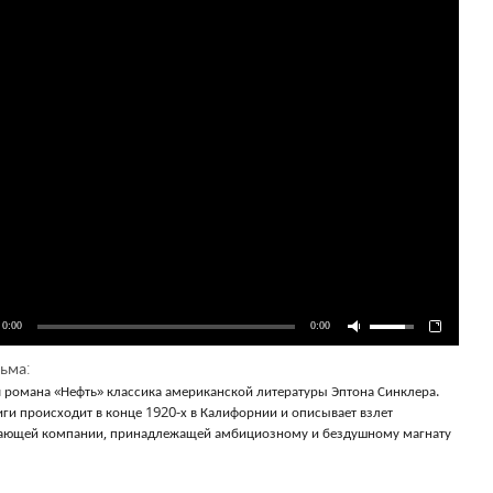
0:00
0:00
ьма:
 романа «Нефть» классика американской литературы Эптона Синклера.
иги происходит в конце 1920-х в Калифорнии и описывает взлет
ающей компании, принадлежащей амбициозному и бездушному магнату