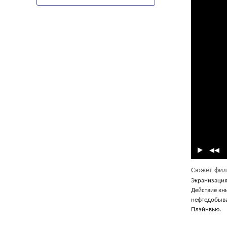
Сюжет фил
Экранизация
Действие кн
нефтедобыв
Плэйнвью.