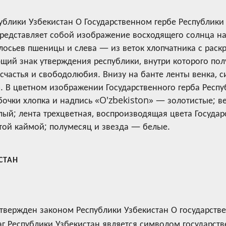
блики Узбекистан О Государственном гербе Республики У
представляет собой изображение восходящего солнца на
осьев пшеницы и слева — из веток хлопчатника с раск
щий знак утверждения республики, внутри которого пол
счастья и свободолюбия. Внизу на банте ленты венка, 
». В цветном изображении Государственного герба Респу
бочки хлопка и надпись «O'zbekiston» — золотистые; ве
ый; лента трехцветная, воспроизводящая цвета Государ
той каймой; полумесяц и звезда — белые.
СТАН
утвержден законом Республики Узбекистан О государстве
аг Республики Узбекистан является символом государств