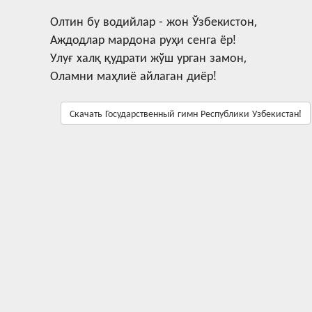
Олтин бу водийлар - жон Ўзбекистон,
Аждодлар мардона руҳи сенга ёр!
Улуғ халқ қудрати жўш урган замон,
Оламни маҳлиё айлаган диёр!
Скачать Государственный гимн Республики Узбекистан!