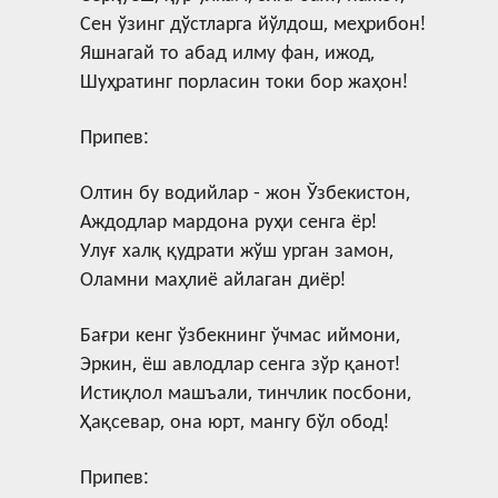
Сен ўзинг дўстларга йўлдош, меҳрибон!
Яшнагай то абад илму фан, ижод,
Шуҳратинг порласин токи бор жаҳон!
Припев:
Олтин бу водийлар - жон Ўзбекистон,
Аждодлар мардона руҳи сенга ёр!
Улуғ халқ қудрати жўш урган замон,
Оламни маҳлиё айлаган диёр!
Бағри кенг ўзбекнинг ўчмас иймони,
Эркин, ёш авлодлар сенга зўр қанот!
Истиқлол машъали, тинчлик посбони,
Ҳақсевар, она юрт, мангу бўл обод!
Припев: