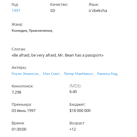
Год:
Качество:
Язык:
1997
SD
o'zbekcha
Жанр:
Kомедия,
Приключения,
Слоган:
«Be afraid, be very afraid, Mr. Bean has a passport»
Актеры:
Роуэн Эткинсон ,
Мэл Смит ,
Питер МакНикол ,
Памела Рид,
Кинопоиск:
IMDb:
6.40
7.298
Премьера:
Бюджет:
03 Июль 1997
$18 000 000
Время:
Возраст:
01:30:00
+12