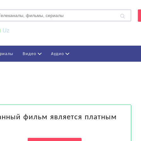
Uz
риалы
Видео
Аудио
анный фильм является платным