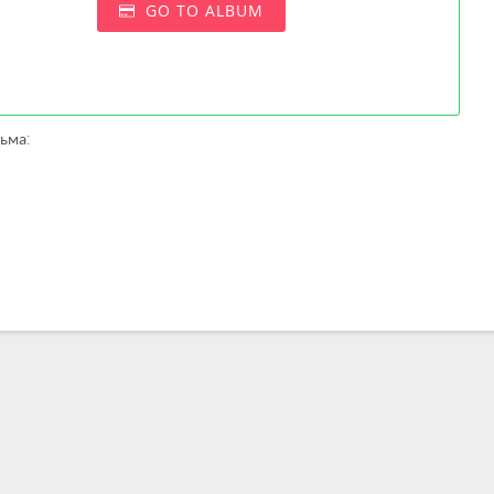
GO TO ALBUM
ьма: