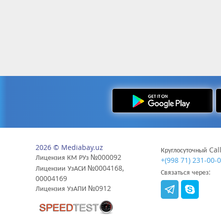
2026 © Mediabay.uz
Круглосуточный Cal
Лицензия КМ РУз №000092
+(998 71) 231-00-
Лицензии УзАСИ №0004168,
Связаться через:
00004169
Лицензия УзАПИ №0912