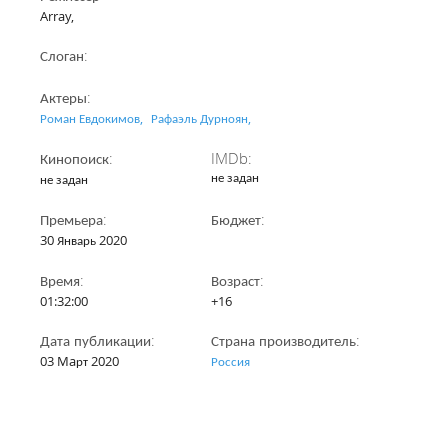
Array,
Слоган:
Актеры:
Роман Евдокимов,
Рафаэль Дурноян,
Кинопоиск:
IMDb:
не задан
не задан
Премьера:
Бюджет:
30 Январь 2020
Время:
Возраст:
01:32:00
+16
Дата публикации:
Страна производитель:
03 Maрт 2020
Россия