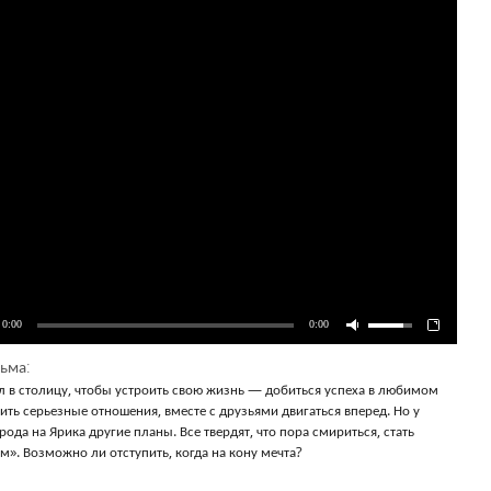
0:00
0:00
ьма:
л в столицу, чтобы устроить свою жизнь — добиться успеха в любимом
ить серьезные отношения, вместе с друзьями двигаться вперед. Но у
ода на Ярика другие планы. Все твердят, что пора смириться, стать
». Возможно ли отступить, когда на кону мечта?