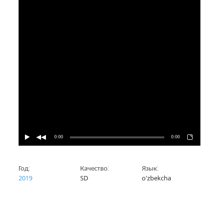
0:00
0:00
Год:
Качество:
Язык:
2019
SD
o'zbekcha