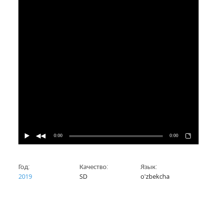
0:00
0:00
Год:
Качество:
Язык:
2019
SD
o'zbekcha